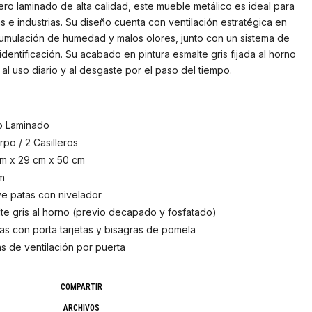
ro laminado de alta calidad, este mueble metálico es ideal para
as e industrias. Su diseño cuenta con ventilación estratégica en
cumulación de humedad y malos olores, junto con un sistema de
la identificación. Su acabado en pintura esmalte gris fijada al horno
 al uso diario y al desgaste por el paso del tiempo.
o Laminado
rpo / 2 Casilleros
m x 29 cm x 50 cm
m
ye patas con nivelador
te gris al horno (previo decapado y fosfatado)
as con porta tarjetas y bisagras de pomela
las de ventilación por puerta
COMPARTIR
ARCHIVOS