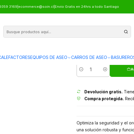
2 CASILLEROS
9359 3169
|
ecommerce@soin.cl
|
Envio Gratis en 24hrs a todo Santiago
LOCKE
ALEFACTORES
EQUIPOS DE ASEO
CARROS DE ASEO
BASURERO
Envíos grati
A
Cantidad
Devolución gratis.
Tiene
Compra protegida.
Recib
Optimiza la seguridad y el o
una solución robusta y func