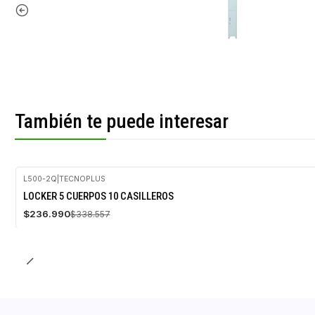
También te puede interesar
L500-2Q
|
TECNOPLUS
-30%
LOCKER 5 CUERPOS 10 CASILLEROS
OFF
$236.990
$338.557