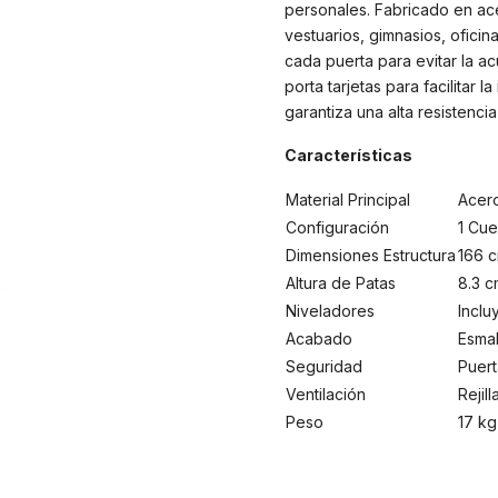
personales. Fabricado en ace
vestuarios, gimnasios, oficin
cada puerta para evitar la a
porta tarjetas para facilitar 
garantiza una alta resistencia
Características
Material Principal
Acer
Configuración
1 Cue
Dimensiones Estructura
166 c
Altura de Patas
8.3 c
Niveladores
Inclu
Acabado
Esmal
Seguridad
Puert
Ventilación
Rejil
Peso
17 kg