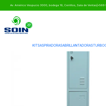
Inicio
EQUIPAMIENTO
LOCKERS COMERCIALES
LOCKER 1 CUERPO 
Av. Américo Vespucio 3000, bodega 16, Cerrillos, Sala de Ventas
|
+569 
KITS
ASPIRADORAS
ABRILLANTADORAS
TURBOC