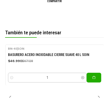
COMPARTIR
También te puede interesar
BIN-40
|
SOIN
-30%
BASURERO ACERO INOXIDABLE CIERRE SUAVE 40 L SOIN
OFF
$46.990
$67.128
Cantidad