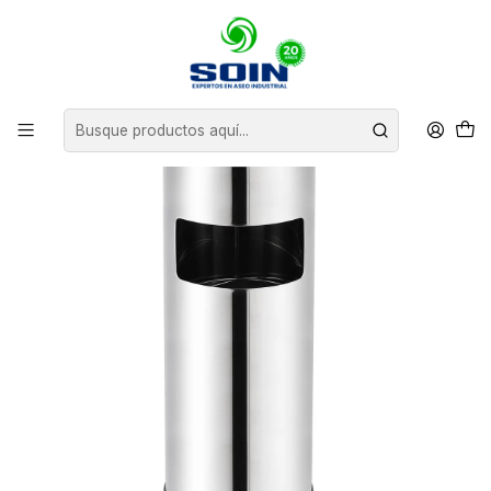
Inicio
BASUREROS
BASUREROS DE ACERO
BASURERO CENICERO ACERO INOXIDABLE 18 L SOIN