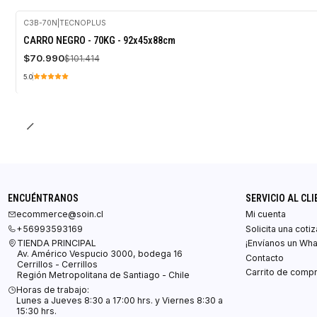
C3B-70N
|
TECNOPLUS
-30%
CARRO NEGRO - 70KG - 92x45x88cm
OFF
$70.990
$101.414
Agotado
5.0
ENCUÉNTRANOS
SERVICIO AL CLI
ecommerce@soin.cl
Mi cuenta
+56993593169
Solicita una coti
TIENDA PRINCIPAL
¡Envíanos un Wh
Av. Américo Vespucio 3000, bodega 16
Contacto
Cerrillos - Cerrillos
Carrito de comp
Región Metropolitana de Santiago - Chile
Horas de trabajo:
Lunes a Jueves 8:30 a 17:00 hrs. y Viernes 8:30 a
15:30 hrs.