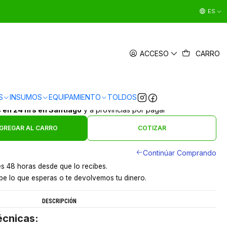
ES
LUMINIO - 70KG - 67x42x90cm
ACCESO
CARRO
|
en
3 x $19.663 sin interés
5.0
1 reseña
Ver Medios de Pago
S
INSUMOS
EQUIPAMIENTO
TOLDOS
s en 24 hrs en Santiago
y a provincias por pagar
GREGAR AL CARRO
COTIZAR
Continúar Comprando
s 48 horas desde que lo recibes.
e lo que esperas o te devolvemos tu dinero.
DESCRIPCIÓN
écnicas: