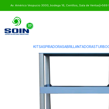
Inicio
CARROS DE ASEO
CARROS DE SERVICIO
CARRO ALUMINIO - 
Av. Américo Vespucio 3000, bodega 16, Cerrillos, Sala de Ventas
|
+569 
KITS
ASPIRADORAS
ABRILLANTADORAS
TURBOC