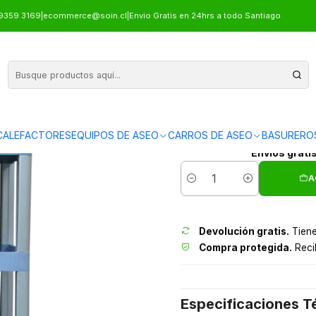
70KG - 67x42x90cm
9359 3169
|
ecommerce@soin.cl
|
Envio Gratis en 24hrs a todo Santiago
CARRO A
ALEFACTORES
EQUIPOS DE ASEO
CARROS DE ASEO
BASURERO
Envíos grati
A
Cantidad
Devolución gratis.
Tiene
Compra protegida.
Recib
Especificaciones T