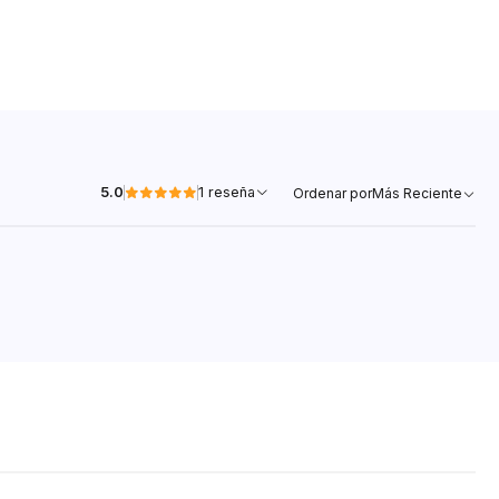
5.0
1 reseña
Ordenar por
Más Reciente