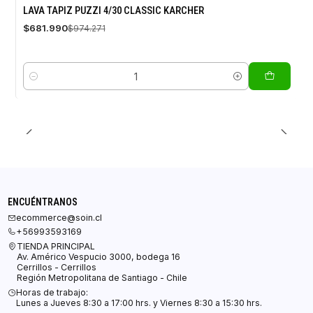
-30%
LAVA TAPIZ PUZZI 4/30 CLASSIC KARCHER
OFF
$681.990
$974.271
Cantidad
ENCUÉNTRANOS
ecommerce@soin.cl
+56993593169
TIENDA PRINCIPAL
Av. Américo Vespucio 3000, bodega 16
Cerrillos - Cerrillos
Región Metropolitana de Santiago - Chile
Horas de trabajo:
Lunes a Jueves 8:30 a 17:00 hrs. y Viernes 8:30 a 15:30 hrs.