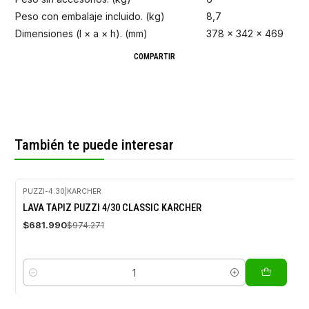
Peso con embalaje incluido. (kg)
8,7
Dimensiones (l × a × h). (mm)
378 x 342 x 469
COMPARTIR
También te puede interesar
PUZZI-4.30
|
KARCHER
-30%
LAVA TAPIZ PUZZI 4/30 CLASSIC KARCHER
OFF
$681.990
$974.271
Cantidad