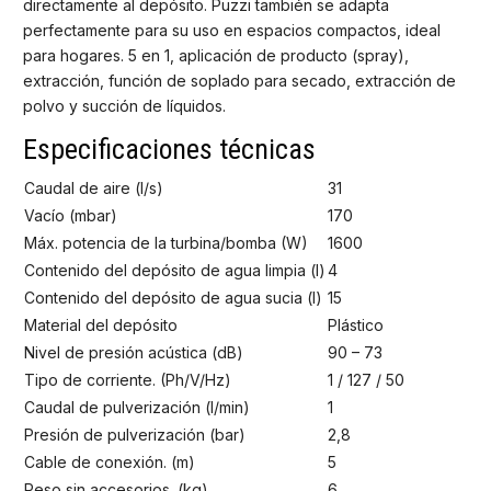
directamente al depósito. Puzzi también se adapta
perfectamente para su uso en espacios compactos, ideal
para hogares. 5 en 1, aplicación de producto (spray),
extracción, función de soplado para secado, extracción de
polvo y succión de líquidos.
Especificaciones técnicas
Caudal de aire (l/s)
31
Vacío (mbar)
170
Máx. potencia de la turbina/bomba (W)
1600
Contenido del depósito de agua limpia (l)
4
Contenido del depósito de agua sucia (l)
15
Material del depósito
Plástico
Nivel de presión acústica (dB)
90 – 73
Tipo de corriente. (Ph/V/Hz)
1 / 127 / 50
Caudal de pulverización (l/min)
1
Presión de pulverización (bar)
2,8
Cable de conexión. (m)
5
Peso sin accesorios. (kg)
6