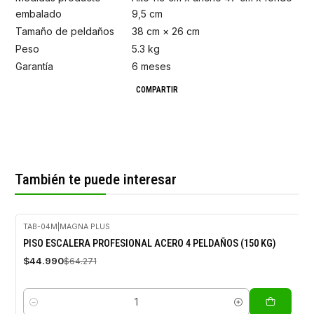
embalado
9,5 cm
Tamaño de peldaños
38 cm × 26 cm
Peso
5.3 kg
Garantía
6 meses
COMPARTIR
También te puede interesar
TAB-04M
|
MAGNA PLUS
-30%
PISO ESCALERA PROFESIONAL ACERO 4 PELDAÑOS (150 KG)
OFF
$44.990
$64.271
Cantidad