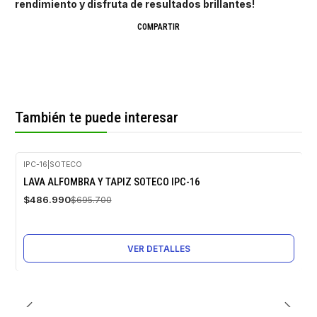
rendimiento y disfruta de resultados brillantes!
COMPARTIR
También te puede interesar
IPC-16
|
SOTECO
-30%
LAVA ALFOMBRA Y TAPIZ SOTECO IPC-16
OFF
$486.990
$695.700
Agotado
VER DETALLES