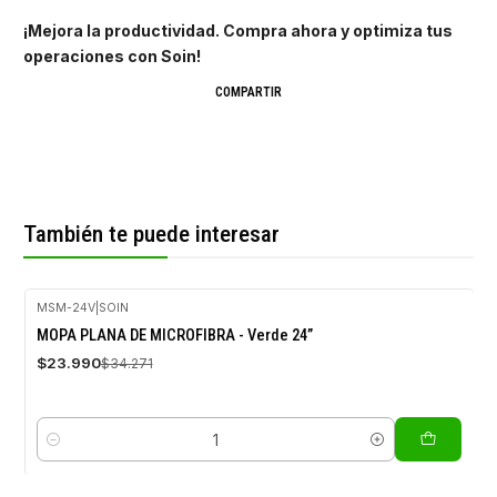
¡Mejora la productividad. Compra ahora y optimiza tus
operaciones con Soin!
COMPARTIR
También te puede interesar
MSM-24V
|
SOIN
-30%
MOPA PLANA DE MICROFIBRA - Verde 24”
OFF
$23.990
$34.271
Cantidad