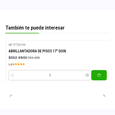
También te puede interesar
AB-17T
|
SOIN
-30%
ABRILLANTADORA DE PISOS 17" SOIN
OFF
$552.990
$789.985
5.0
Cantidad