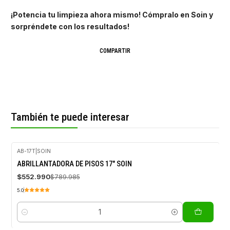
¡Potencia tu limpieza ahora mismo! Cómpralo en Soin y
sorpréndete con los resultados!
COMPARTIR
También te puede interesar
AB-17T
|
SOIN
-30%
ABRILLANTADORA DE PISOS 17" SOIN
OFF
$552.990
$789.985
5.0
Cantidad