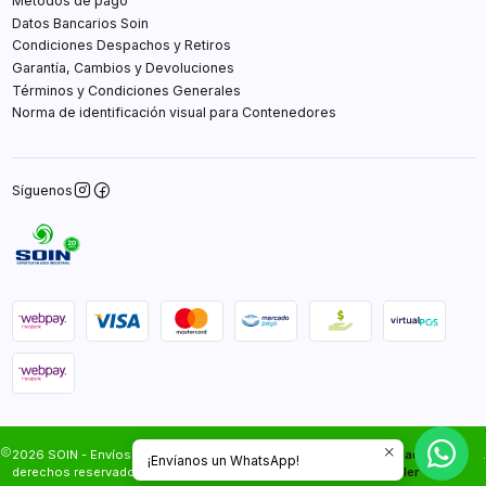
Métodos de pago
Datos Bancarios Soin
Condiciones Despachos y Retiros
Garantía, Cambios y Devoluciones
Términos y Condiciones Generales
Norma de identificación visual para Contenedores
Síguenos
2026 SOIN - Envíos Gratis en Santiago.Todos los
Desarrollado por
.
¡Envíanos un WhatsApp!
derechos reservados.
Jumpseller