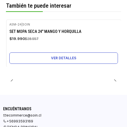
También te puede interesar
ASM-24
|
SOIN
-30%
SET MOPA SECA 24" MANGO Y HORQUILLA
OFF
$19.990
$28.557
Agotado
VER DETALLES
ENCUÉNTRANOS
ecommerce@soin.cl
+56993593169