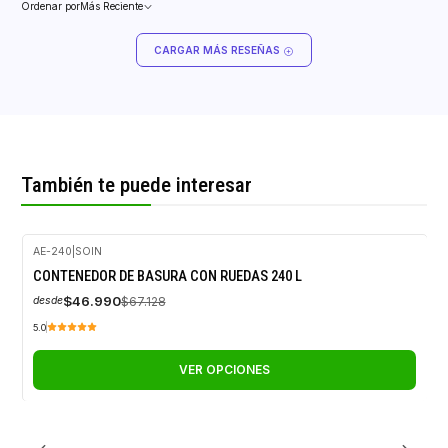
Ordenar por
Más Reciente
CARGAR MÁS RESEÑAS
También te puede interesar
AE-240
|
SOIN
-30%
CONTENEDOR DE BASURA CON RUEDAS 240 L
OFF
$46.990
$67.128
desde
5.0
VER OPCIONES