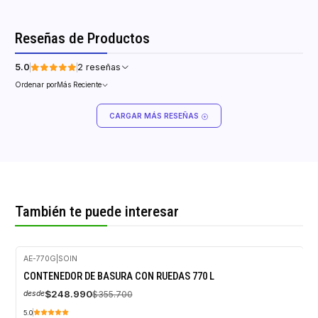
Reseñas de Productos
5.0
2 reseñas
Ordenar por
Más Reciente
CARGAR MÁS RESEÑAS
También te puede interesar
AE-770G
|
SOIN
-30%
CONTENEDOR DE BASURA CON RUEDAS 770 L
OFF
$248.990
$355.700
desde
5.0