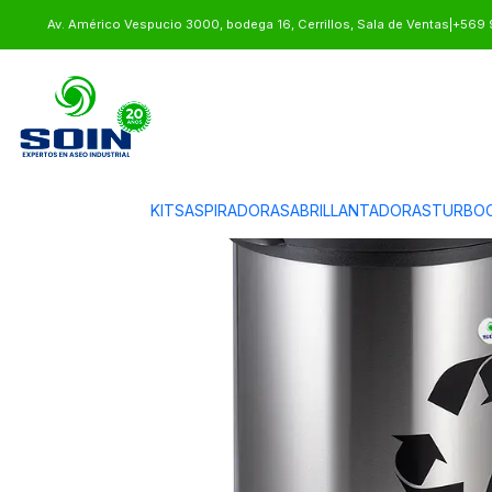
Inicio
BASUREROS
BASUREROS DE ACERO
BASURERO ACERO INOXI
Av. Américo Vespucio 3000, bodega 16, Cerrillos, Sala de Ventas
|
+569 
KITS
ASPIRADORAS
ABRILLANTADORAS
TURBOC