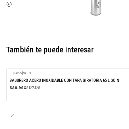
También te puede interesar
BIN-65V
|
SOIN
-30%
BASURERO ACERO INOXIDABLE CON TAPA GIRATORIA 65 L SOIN
OFF
$88.990
$127.128