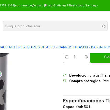
DABLE 50 L SOIN
9359 3169
|
ecommerce@soin.cl
|
Envio Gratis en 24hrs a todo Santiago
BASURERO
ALEFACTORES
EQUIPOS DE ASEO
CARROS DE ASEO
BASURERO
Envíos grati
A
Cantidad
Devolución gratis.
Tiene
Compra protegida.
Recib
Especificaciones T
Capacidad:
50 L.