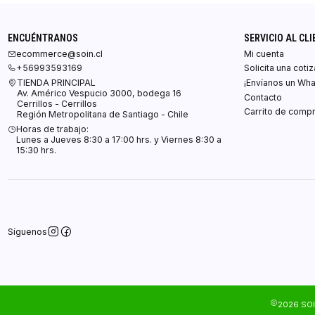
ENCUÉNTRANOS
SERVICIO AL CLI
ecommerce@soin.cl
Mi cuenta
+56993593169
Solicita una coti
TIENDA PRINCIPAL
¡Envíanos un Wh
Av. Américo Vespucio 3000, bodega 16
Contacto
Cerrillos - Cerrillos
Carrito de comp
Región Metropolitana de Santiago - Chile
Horas de trabajo:
Lunes a Jueves 8:30 a 17:00 hrs. y Viernes 8:30 a
15:30 hrs.
Síguenos
2026 SOI