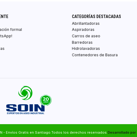
ENTE
CATEGORÍAS DESTACADAS
Abrillantadoras
zación formal
Aspiradoras
atsApp!
Carros de aseo
Barredoras
ras
Hidrolavadoras
Contenedores de Basura
N - Envíos Gratis en Santiago.Todos los derechos reservados.
Desarrollado por