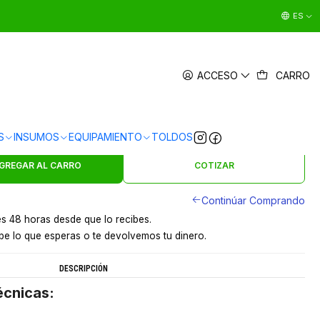
ES
 ACERO INOXIDABLE 50 L SOIN
ACCESO
CARRO
|
en
3 x $16.663 sin interés
Ver Medios de Pago
S
INSUMOS
EQUIPAMIENTO
TOLDOS
s en 24 hrs en Santiago
y a provincias por pagar
GREGAR AL CARRO
COTIZAR
Continúar Comprando
s 48 horas desde que lo recibes.
e lo que esperas o te devolvemos tu dinero.
DESCRIPCIÓN
écnicas: