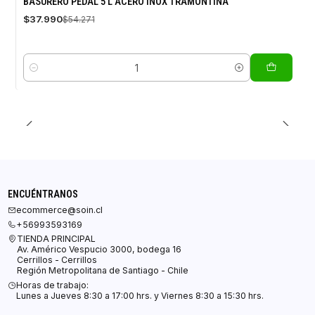
BASURERO PEDAL 5 L ACERO INOX TRAMONTINA
OFF
$37.990
$54.271
Cantidad
ENCUÉNTRANOS
ecommerce@soin.cl
+56993593169
TIENDA PRINCIPAL
Av. Américo Vespucio 3000, bodega 16
Cerrillos - Cerrillos
Región Metropolitana de Santiago - Chile
Horas de trabajo:
Lunes a Jueves 8:30 a 17:00 hrs. y Viernes 8:30 a 15:30 hrs.