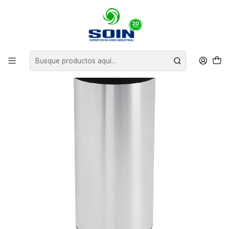
Inicio
BASUREROS
BASUREROS DE ACERO
BASURERO VAIVEN 40 L ACERO ANOX TRAMONTINA