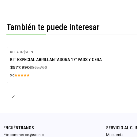
También te puede interesar
KIT-AB17
|
SOIN
-30%
KIT ESPECIAL ABRILLANTADORA 17" PADS Y CERA
OFF
$577.990
$825.700
Agotado
5.0
ENCUÉNTRANOS
SERVICIO AL CLI
ecommerce@soin.cl
Mi cuenta