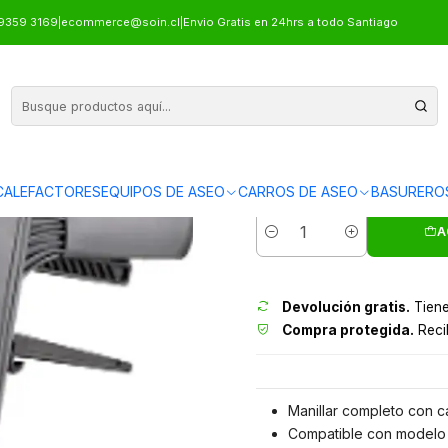
PUESTO MANILLAR COMPLETO 17"
9359 3169
|
ecommerce@soin.cl
|
Envio Gratis en 24hrs a todo Santiago
REPUES
ALEFACTORES
EQUIPOS DE ASEO
CARROS DE ASEO
BASURERO
Envíos grati
A
Cantidad
Devolución gratis.
Tiene
Compra protegida.
Recib
Manillar completo con ca
Compatible con modelo