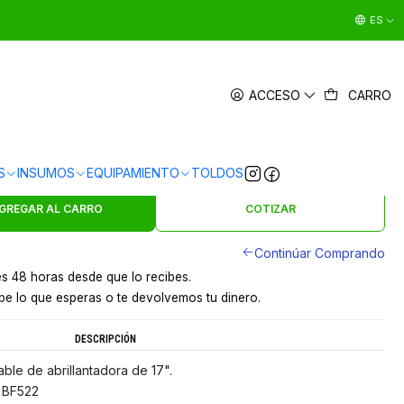
ES
TO MANILLAR COMPLETO 17"
ACCESO
CARRO
|
en
3 x $38.330 sin interés
Ver Medios de Pago
S
INSUMOS
EQUIPAMIENTO
TOLDOS
s en 24 hrs en Santiago
y a provincias por pagar
GREGAR AL CARRO
COTIZAR
Continúar Comprando
s 48 horas desde que lo recibes.
e lo que esperas o te devolvemos tu dinero.
DESCRIPCIÓN
ble de abrillantadora de 17".
 BF522