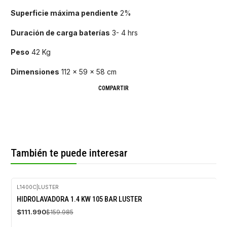
Superficie máxima pendiente
2%
Duración de carga baterías
3- 4 hrs
Peso
42 Kg
Dimensiones
112 x 59 x 58 cm
COMPARTIR
También te puede interesar
L1400C
|
LUSTER
-30%
HIDROLAVADORA 1.4 KW 105 BAR LUSTER
OFF
$111.990
$159.985
Agotado