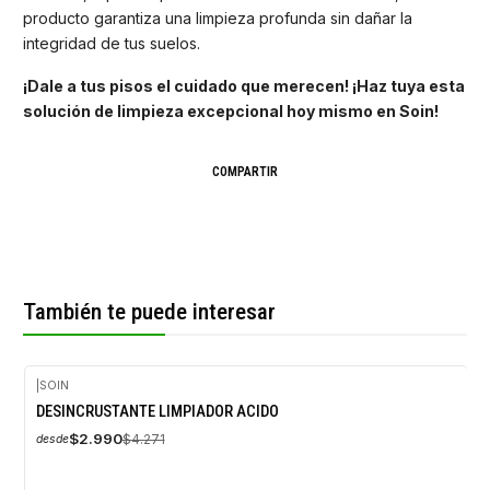
producto garantiza una limpieza profunda sin dañar la
integridad de tus suelos.
¡Dale a tus pisos el cuidado que merecen! ¡Haz tuya esta
solución de limpieza excepcional hoy mismo en Soin!
COMPARTIR
También te puede interesar
|
SOIN
-30%
DESINCRUSTANTE LIMPIADOR ACIDO
OFF
$2.990
$4.271
desde