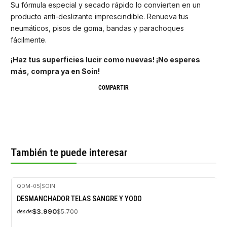
Su fórmula especial y secado rápido lo convierten en un
producto anti-deslizante imprescindible. Renueva tus
neumáticos, pisos de goma, bandas y parachoques
fácilmente.
¡Haz tus superficies lucir como nuevas! ¡No esperes
más, compra ya en Soin!
COMPARTIR
También te puede interesar
QDM-05
|
SOIN
-30%
DESMANCHADOR TELAS SANGRE Y YODO
OFF
$3.990
$5.700
desde