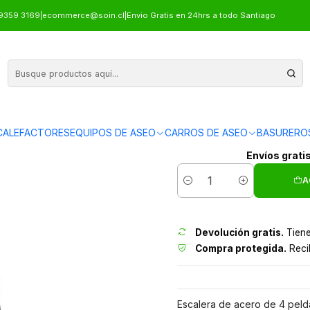
ELDAÑOS LUXURY MAGNA PLUS
9359 3169
|
ecommerce@soin.cl
|
Envio Gratis en 24hrs a todo Santiago
PISO ESCALE
ALEFACTORES
EQUIPOS DE ASEO
CARROS DE ASEO
BASURERO
Envíos grati
A
Cantidad
Devolución gratis.
Tiene
Compra protegida.
Recib
Escalera de acero de 4 pel