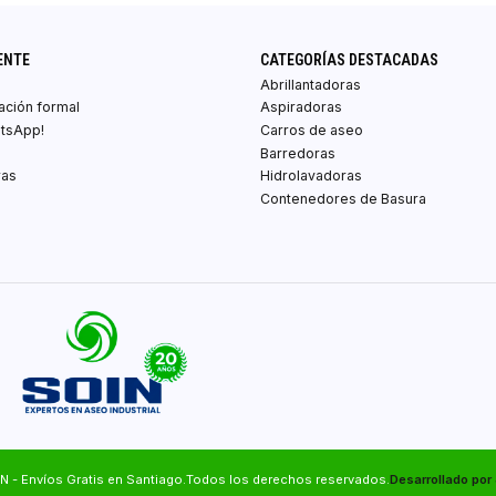
ENTE
CATEGORÍAS DESTACADAS
Abrillantadoras
zación formal
Aspiradoras
atsApp!
Carros de aseo
Barredoras
ras
Hidrolavadoras
Contenedores de Basura
N - Envíos Gratis en Santiago.Todos los derechos reservados.
Desarrollado por