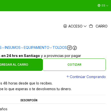
ES
RA PLEGABLE 4 PELDAÑOS LUXURY
ACCESO
CARRO
MAGNA PLUS
|
en
3 x $17.663 sin interés
S
INSUMOS
EQUIPAMIENTO
TOLDOS
Ver Medios de Pago
s en 24 hrs en Santiago
y a provincias por pagar
GREGAR AL CARRO
COTIZAR
Continúar Comprando
s 48 horas desde que lo recibes.
e lo que esperas o te devolvemos tu dinero.
DESCRIPCIÓN
daños