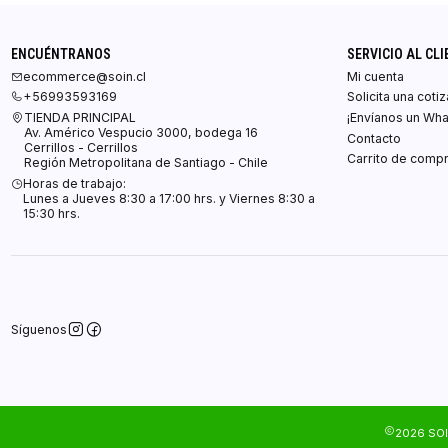
ENCUÉNTRANOS
SERVICIO AL CLI
ecommerce@soin.cl
Mi cuenta
+56993593169
Solicita una coti
TIENDA PRINCIPAL
¡Envíanos un Wh
Av. Américo Vespucio 3000, bodega 16
Contacto
Cerrillos - Cerrillos
Carrito de comp
Región Metropolitana de Santiago - Chile
Horas de trabajo:
Lunes a Jueves 8:30 a 17:00 hrs. y Viernes 8:30 a
15:30 hrs.
Síguenos
2026 SOI