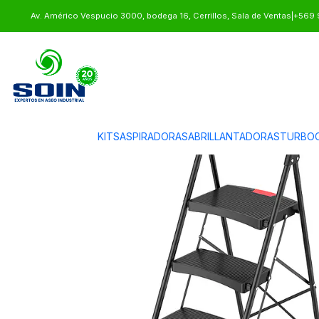
Inicio
EQUIPAMIENTO
ESCALERAS
PISO ESCALERA PLEGABLE 4 P
Av. Américo Vespucio 3000, bodega 16, Cerrillos, Sala de Ventas
|
+569 
KITS
ASPIRADORAS
ABRILLANTADORAS
TURBOC