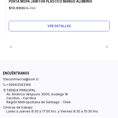
-30%
PORTA MOPA JANITOR PLASTICO MANGO ALUMINIO
OFF
$10.990
$15.700
Agotado
VER DETALLES
ENCUÉNTRANOS
ecommerce@soin.cl
+56993593169
TIENDA PRINCIPAL
Av. Américo Vespucio 3000, bodega 16
Cerrillos - Cerrillos
Región Metropolitana de Santiago - Chile
Horas de trabajo:
Lunes a Jueves 8:30 a 17:00 hrs. y Viernes 8:30 a 15:30 hrs.