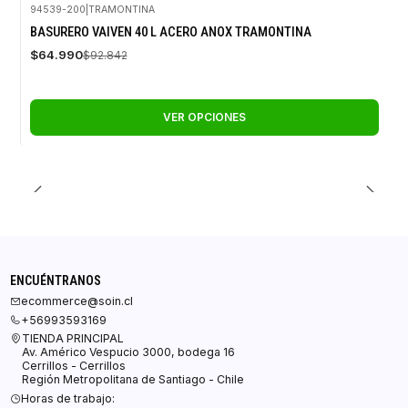
94539-200
|
TRAMONTINA
-30%
BASURERO VAIVEN 40 L ACERO ANOX TRAMONTINA
OFF
$64.990
$92.842
VER OPCIONES
ENCUÉNTRANOS
ecommerce@soin.cl
+56993593169
TIENDA PRINCIPAL
Av. Américo Vespucio 3000, bodega 16
Cerrillos - Cerrillos
Región Metropolitana de Santiago - Chile
Horas de trabajo: