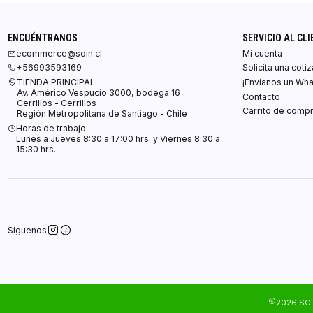
ENCUÉNTRANOS
SERVICIO AL CLI
ecommerce@soin.cl
Mi cuenta
+56993593169
Solicita una coti
TIENDA PRINCIPAL
¡Envíanos un Wh
Av. Américo Vespucio 3000, bodega 16
Contacto
Cerrillos - Cerrillos
Carrito de comp
Región Metropolitana de Santiago - Chile
Horas de trabajo:
Lunes a Jueves 8:30 a 17:00 hrs. y Viernes 8:30 a
15:30 hrs.
Síguenos
2026 SOI