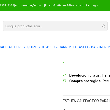
IOR CILINDRO 13 KW
9359 3169
|
ecommerce@soin.cl
|
Envio Gratis en 24hrs a todo Santiago
ESTUFA DE 
ALEFACTORES
EQUIPOS DE ASEO
CARROS DE ASEO
BASURERO
Envíos grati
Devolución gratis.
Tiene
Compra protegida.
Recib
ESTUFA CALEFACTOR PARA 