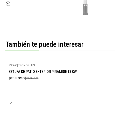
También te puede interesar
FSD-C
|
TECNOPLUS
-59%
ESTUFA DE PATIO EXTERIOR PIRAMIDE 13 KW
OFF
$153.990
$374.271
Agotado