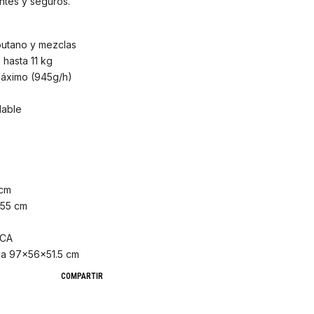
ntes y seguros.
butano y mezclas
 hasta 11 kg
máximo (945g/h)
dable
 cm
 55 cm
KCA
da 97x56x51.5 cm
COMPARTIR