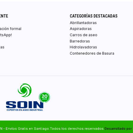
ENTE
CATEGORÍAS DESTACADAS
Abrillantadoras
zación formal
Aspiradoras
atsApp!
Carros de aseo
Barredoras
ras
Hidrolavadoras
Contenedores de Basura
N - Envíos Gratis en Santiago.Todos los derechos reservados.
Desarrollado por