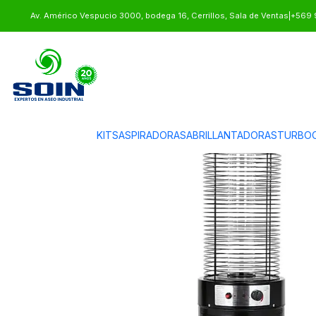
Inicio
CLIMATIZACION
ESTUFAS DE PATIO
ESTUFA DE PATIO EXTER
Av. Américo Vespucio 3000, bodega 16, Cerrillos, Sala de Ventas
|
+569 
KITS
ASPIRADORAS
ABRILLANTADORAS
TURBOC