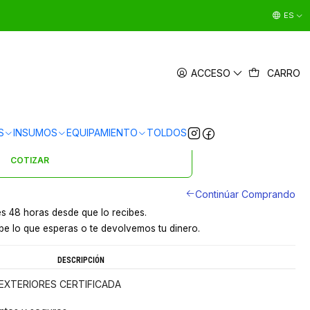
ES
PATIO EXTERIOR CILINDRO 13 KW
ACCESO
CARRO
|
en
3 x $45.330 sin interés
Ver Medios de Pago
S
INSUMOS
EQUIPAMIENTO
TOLDOS
s en 24 hrs en Santiago
y a provincias por pagar
COTIZAR
Continúar Comprando
s 48 horas desde que lo recibes.
e lo que esperas o te devolvemos tu dinero.
DESCRIPCIÓN
EXTERIORES CERTIFICADA